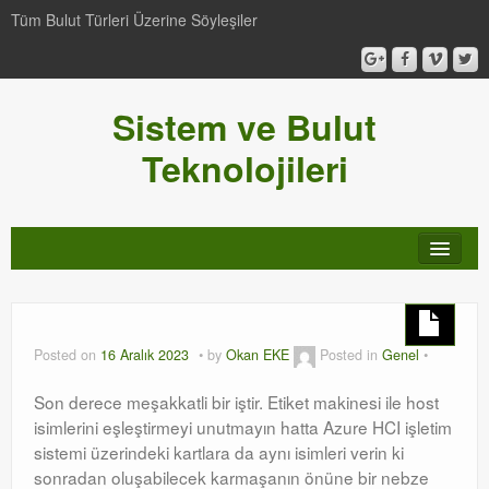
Tüm Bulut Türleri Üzerine Söyleşiler
Sistem ve Bulut
Teknolojileri
SCCM
Genel
Posted on
16 Aralık 2023
by
Okan EKE
Posted in
Genel
Video-Webcast-Seminer
Son derece meşakkatli bir iştir. Etiket makinesi ile host
isimlerini eşleştirmeyi unutmayın hatta Azure HCI işletim
Windows Server Family
sistemi üzerindeki kartlara da aynı isimleri verin ki
sonradan oluşabilecek karmaşanın önüne bir nebze
SCOM