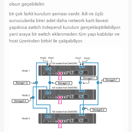
olsun geçebilelim
Orchestrator
bir çok farklı kurulum şeması vardır. ikili ve üçlü
sunucularda birer adet daha network kartı ilavesi
Watchguard
yapılınca switch independ kurulum gerçekleştirilebiliyor.
yani araya bir switch eklenmeden tüm yapı kablolar ve
PHP & MySQL
host üzerinden birbiri ile çalışabiliyor.
Exchange