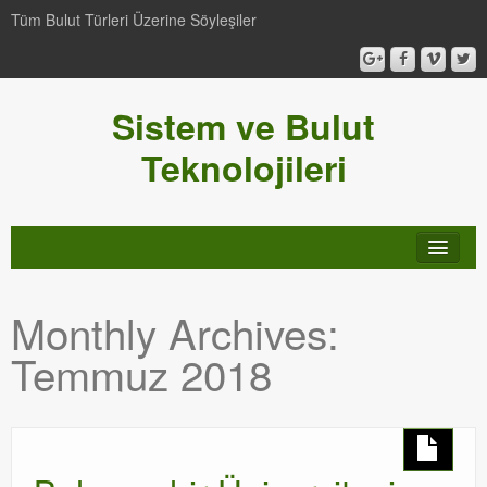
Tüm Bulut Türleri Üzerine Söyleşiler
Sistem ve Bulut
Teknolojileri
SCCM
Monthly Archives:
Genel
Temmuz 2018
Video-Webcast-Seminer
Windows Server Family
SCOM