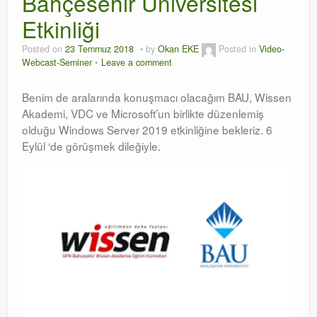
Bahçesehir Üniversitesi
Etkinliği
Orchestrator
Posted on
23 Temmuz 2018
by
Okan EKE
Posted in
Video-
Watchguard
Webcast-Seminer
Leave a comment
PHP & MySQL
Benim de aralarında konuşmacı olacağım BAU, Wissen
Exchange
Akademi, VDC ve Microsoft’un birlikte düzenlemiş
olduğu Windows Server 2019 etkinliğine bekleriz. 6
Eylül ‘de görüşmek dileğiyle.