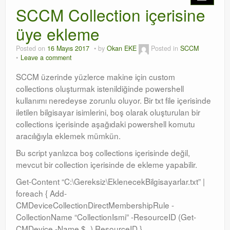
SCCM Collection içerisine
üye ekleme
Posted on
16 Mayıs 2017
by
Okan EKE
Posted in
SCCM
Leave a comment
SCCM üzerinde yüzlerce makine için custom
collections oluşturmak istenildiğinde powershell
kullanımı neredeyse zorunlu oluyor. Bir txt file içerisinde
iletilen bilgisayar isimlerini, boş olarak oluşturulan bir
collections içerisinde aşağıdaki powershell komutu
aracılığıyla eklemek mümkün.
Bu script yanlızca boş collections içerisinde değil,
mevcut bir collection içerisinde de ekleme yapabilir.
Get-Content “C:\Gereksiz\EklenecekBilgisayarlar.txt” |
foreach { Add-
CMDeviceCollectionDirectMembershipRule -
CollectionName “CollectionIsmi” -ResourceID (Get-
CMDevice -Name $_).ResourceID }