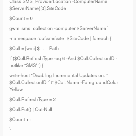
Class SMS_ProviderLocation -ComputerName
$ServerName)[0].SiteCode
$Count = 0
gwmi sms_collection -computer $ServerName `
-namespace root\sms\site_$SiteCode | foreach {
$Coll = [wmi] $_.__Path
if ($Coll.RefreshType -eq 6 -And $Coll.CollectionID -
notlike “SMS*”) {
write-host “Disabling Incremental Updates on: ”
$Coll.CollectionID “`t” $Coll.Name -ForegroundColor
Yellow
$Coll.RefreshType = 2
$Coll.Put() | Out-Null
$Count ++
}