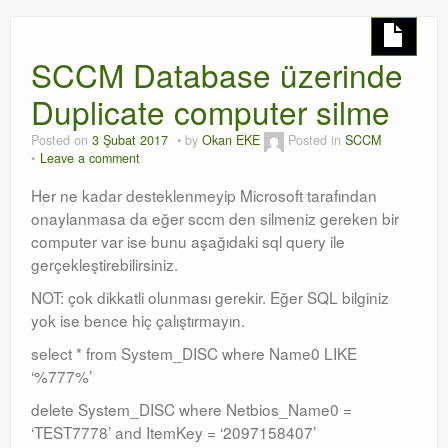
SCCM Database üzerinde
Duplicate computer silme
Posted on
3 Şubat 2017
by
Okan EKE
Posted in
SCCM
Leave a comment
Her ne kadar desteklenmeyip Microsoft tarafından
onaylanmasa da eğer sccm den silmeniz gereken bir
computer var ise bunu aşağıdaki sql query ile
gerçekleştirebilirsiniz.
NOT: çok dikkatli olunması gerekir. Eğer SQL bilginiz
yok ise bence hiç çalıştırmayın.
select * from System_DISC where Name0 LIKE
‘%777%’
delete System_DISC where Netbios_Name0 =
‘TEST7778’ and ItemKey = ‘2097158407’