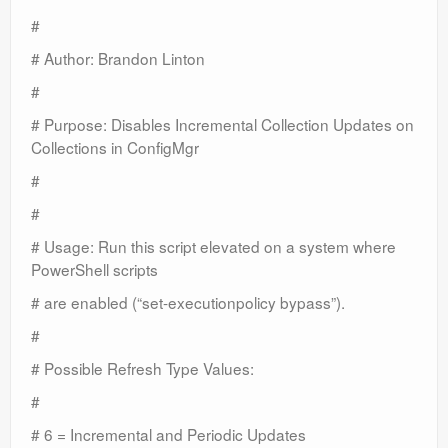
#
# Author: Brandon Linton
#
# Purpose: Disables Incremental Collection Updates on
Collections in ConfigMgr
#
#
# Usage: Run this script elevated on a system where
PowerShell scripts
# are enabled (“set-executionpolicy bypass”).
#
# Possible Refresh Type Values:
#
# 6 = Incremental and Periodic Updates