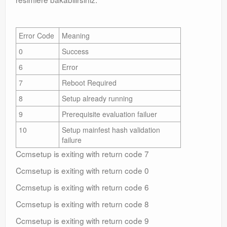
Error Code
Meaning
0
Success
6
Error
7
Reboot Required
8
Setup already running
9
Prerequisite evaluation failuer
10
Setup mainfest hash validation
failure
Ccmsetup is exiting with return code 7
Ccmsetup is exiting with return code 0
Ccmsetup is exiting with return code 6
Ccmsetup is exiting with return code 8
Ccmsetup is exiting with return code 9