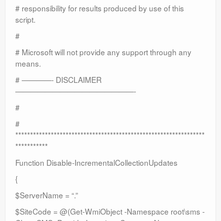
# responsibility for results produced by use of this
script.
#
# Microsoft will not provide any support through any
means.
# ————- DISCLAIMER
————————————————-
#
#
****************************************************************
***********
Function Disable-IncrementalCollectionUpdates
{
$ServerName = “.”
$SiteCode = @(Get-WmiObject -Namespace root\sms -