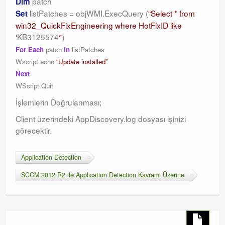
patch
Dim
listPatches = objWMI.ExecQuery (
“Select * from
Set
win32_QuickFixEngineering where HotFixID like
‘
KB3125574
‘”
)
For Each
patch
in
listPatches
Wscript.echo
“Update installed”
Next
WScript.Quit
İşlemlerin Doğrulanması;
Client üzerindeki AppDiscovery.log dosyası işinizi
görecektir.
Application Detection
SCCM 2012 R2 ile Application Detection Kavramı Üzerine