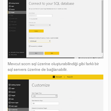
Mevcut sccm sql üzerine oluşturabilindiği gibi farklı bir
sql servers üzerine de bağlanabilir.