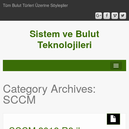
Tüm Bulut Türleri Üzerine Söyleşiler
Sistem ve Bulut
Teknolojileri
SCCM
Category Archives:
Genel
SCCM
Video-Webcast-Seminer
Windows Server Family
SCOM