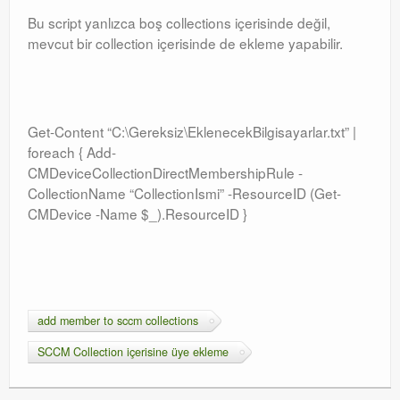
Bu script yanlızca boş collections içerisinde değil,
mevcut bir collection içerisinde de ekleme yapabilir.
Get-Content “C:\Gereksiz\EklenecekBilgisayarlar.txt” |
foreach { Add-
CMDeviceCollectionDirectMembershipRule -
CollectionName “CollectionIsmi” -ResourceID (Get-
CMDevice -Name $_).ResourceID }
add member to sccm collections
SCCM Collection içerisine üye ekleme