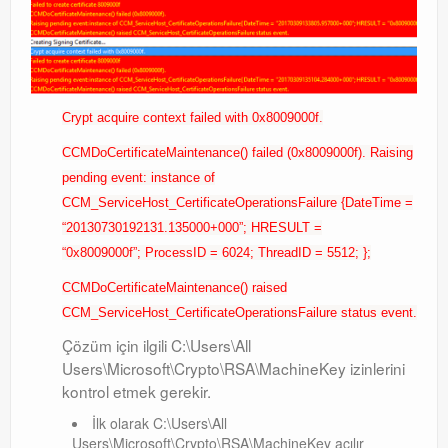
Crypt acquire context failed with 0x8009000f.
CCMDoCertificateMaintenance() failed (0x8009000f). Raising
pending event: instance of
CCM_ServiceHost_CertificateOperationsFailure {DateTime =
“20130730192131.135000+000”; HRESULT =
“0x8009000f”; ProcessID = 6024; ThreadID = 5512; };
CCMDoCertificateMaintenance() raised
CCM_ServiceHost_CertificateOperationsFailure status event.
Çözüm için ilgili C:\Users\All
Users\Microsoft\Crypto\RSA\MachineKey izinlerini
kontrol etmek gerekir.
İlk olarak C:\Users\All
Users\Microsoft\Crypto\RSA\MachineKey açılır