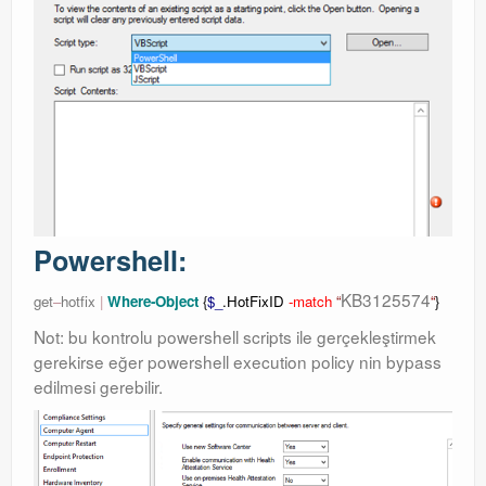
Powershell:
KB3125574
get
–
hotfix
|
Where-Object
{
$_
.HotFixID
-match
“
“
}
Not: bu kontrolu powershell scripts ile gerçekleştirmek
gerekirse eğer powershell execution policy nin bypass
edilmesi gerebilir.