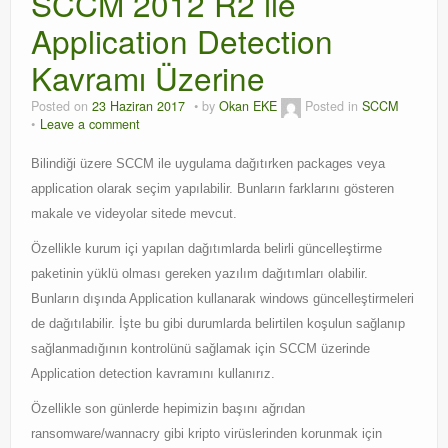
SCCM 2012 R2 ile
Application Detection
Orchestrator
Kavramı Üzerine
Watchguard
Posted on
23 Haziran 2017
by
Okan EKE
Posted in
SCCM
PHP & MySQL
Leave a comment
Exchange
Bilindiği üzere SCCM ile uygulama dağıtırken packages veya
application olarak seçim yapılabilir. Bunların farklarını gösteren
makale ve videyolar sitede mevcut.
Özellikle kurum içi yapılan dağıtımlarda belirli güncelleştirme
paketinin yüklü olması gereken yazılım dağıtımları olabilir.
Bunların dışında Application kullanarak windows güncelleştirmeleri
de dağıtılabilir. İşte bu gibi durumlarda belirtilen koşulun sağlanıp
sağlanmadığının kontrolünü sağlamak için SCCM üzerinde
Application detection kavramını kullanırız.
Özellikle son günlerde hepimizin başını ağrıdan
ransomware/wannacry gibi kripto virüslerinden korunmak için