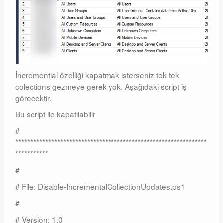
İncremential özelliği kapatmak isterseniz tek tek
colections gezmeye gerek yok. Aşağıdaki script iş
görecektir.
Bu script ile kapatılabilir
#
****************************************************************
***********
#
# File: Disable-IncrementalCollectionUpdates.ps1
#
# Version: 1.0