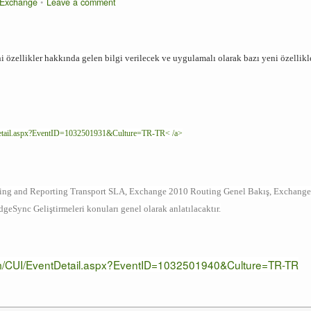
Exchange
Leave a comment
 özellikler hakkında gelen bilgi verilecek ve uygulamalı olarak bazı yeni özellikl
tDetail.aspx?EventID=1032501931&Culture=TR-TR< /a>
aging and Reporting Transport SLA, Exchange 2010 Routing Genel Bakış, Exchange
geSync Geliştirmeleri konuları genel olarak anlatılacaktır.
com/CUI/EventDetail.aspx?EventID=1032501940&Culture=TR-TR