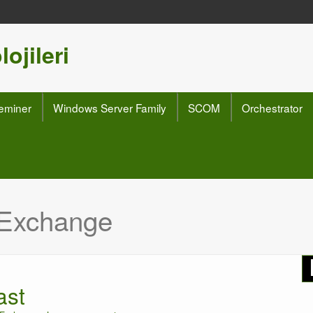
ojileri
eminer
Windows Server Family
SCOM
Orchestrator
Exchange
ast