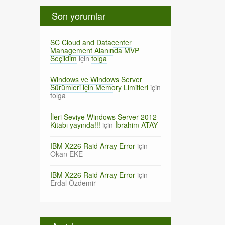
Son yorumlar
SC Cloud and Datacenter
Management Alanında MVP
Seçildim
için
tolga
Windows ve Windows Server
Sürümleri için Memory Limitleri
için
tolga
İleri Seviye Windows Server 2012
Kitabı yayında!!!
için
İbrahim ATAY
IBM X226 Raid Array Error
için
Okan EKE
IBM X226 Raid Array Error
için
Erdal Özdemir