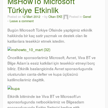
MsHowTo Microsoft
Türkiye Etkinlik
Orchestrator
Posted on
12 Mart 2012
by
Okan EKE
Posted in
Genel
Watchguard
Leave a comment
PHP & MySQL
Bugün Microsoft Türkiye Ofisinde yaptigimiz etkinlik
hakkinda bir kaç satir yazmak ve destek olan ile
Exchange
katilanlara tesekkür etmek istedim.
Öncelikle sponsorlarimiz Microsoft, Avnet, Viva BT ve
Bilge Adam’a essiz katkilari için tesekkür etmeyi borç
biliriz. Etkinlik baslangicinda Avnet sponsorlugunda
olusturulan canta-defter ve kupa üçlüsünü
katilimcilarimiz dagittik.
Etkinlik bitiminde ise Viva BT ve Microsoft’un
sponsorlugunda netbooklarimiz ve Bilgeadam
sponsorlugunda Egitim Setimizi hediye ettik.