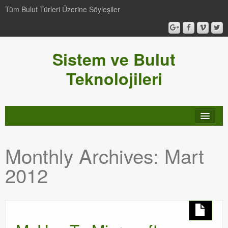
Tüm Bulut Türleri Üzerine Söyleşiler
Sistem ve Bulut
Teknolojileri
SCCM
Monthly Archives:
Mart
Genel
2012
Video-Webcast-Seminer
Windows Server Family
SCOM