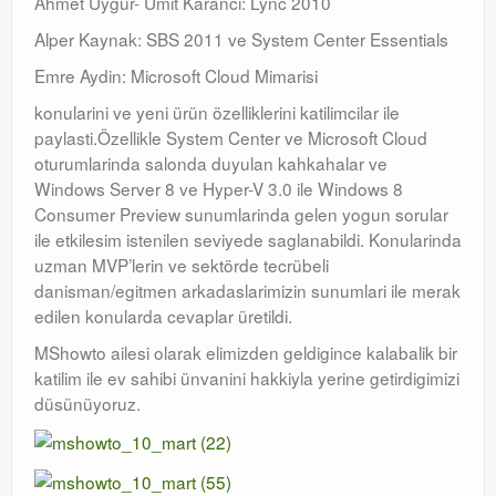
Ahmet Uygur- Umit Karanci: Lync 2010
Alper Kaynak: SBS 2011 ve System Center Essentials
Emre Aydin: Microsoft Cloud Mimarisi
konularini ve yeni ürün özelliklerini katilimcilar ile
paylasti.Özellikle System Center ve Microsoft Cloud
oturumlarinda salonda duyulan kahkahalar ve
Windows Server 8 ve Hyper-V 3.0 ile Windows 8
Consumer Preview sunumlarinda gelen yogun sorular
ile etkilesim istenilen seviyede saglanabildi. Konularinda
uzman MVP’lerin ve sektörde tecrübeli
danisman/egitmen arkadaslarimizin sunumlari ile merak
edilen konularda cevaplar üretildi.
MShowto ailesi olarak elimizden geldigince kalabalik bir
katilim ile ev sahibi ünvanini hakkiyla yerine getirdigimizi
düsünüyoruz.