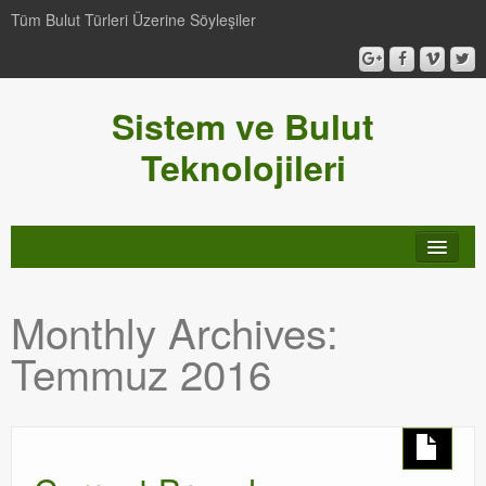
Tüm Bulut Türleri Üzerine Söyleşiler
Sistem ve Bulut
Teknolojileri
SCCM
Monthly Archives:
Genel
Temmuz 2016
Video-Webcast-Seminer
Windows Server Family
SCOM