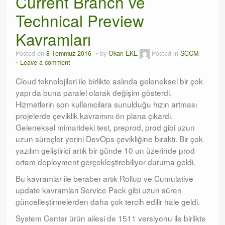
Current Branch ve
Technical Preview
Orchestrator
Kavramları
Watchguard
Posted on
8 Temmuz 2016
by
Okan EKE
Posted in
SCCM
PHP & MySQL
Leave a comment
Exchange
Cloud teknolojileri ile birlikte aslında geleneksel bir çok
yapı da buna paralel olarak değişim gösterdi.
Hizmetlerin son kullanıcılara sunulduğu hızın artması
projelerde çeviklik kavramını ön plana çıkardı.
Geleneksel mimarideki test, preprod, prod gibi uzun
uzun süreçler yerini DevOps çevikliğine bıraktı. Bir çok
yazılım geliştirici artık bir günde 10 un üzerinde prod
ortam deployment gerçekleştirebiliyor duruma geldi.
Bu kavramlar ile beraber artık Rollup ve Cumulative
update kavramları Service Pack gibi uzun süren
güncelleştirmelerden daha çok tercih edilir hale geldi.
System Center ürün ailesi de 1511 versiyonu ile birlikte