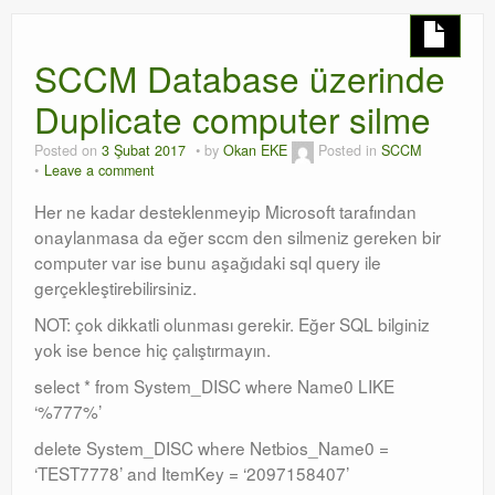
SCCM Database üzerinde
Duplicate computer silme
Posted on
3 Şubat 2017
by
Okan EKE
Posted in
SCCM
Leave a comment
Her ne kadar desteklenmeyip Microsoft tarafından
onaylanmasa da eğer sccm den silmeniz gereken bir
computer var ise bunu aşağıdaki sql query ile
gerçekleştirebilirsiniz.
NOT: çok dikkatli olunması gerekir. Eğer SQL bilginiz
yok ise bence hiç çalıştırmayın.
select * from System_DISC where Name0 LIKE
‘%777%’
delete System_DISC where Netbios_Name0 =
‘TEST7778’ and ItemKey = ‘2097158407’