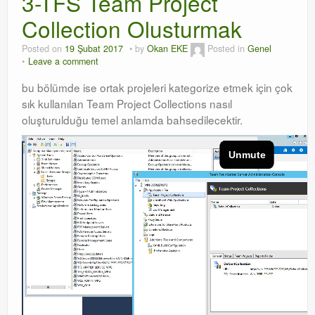
3-TFS Team Project
Collection Olusturmak
Orchestrator
Posted on
19 Şubat 2017
by
Okan EKE
Posted in
Genel
Watchguard
Leave a comment
PHP & MySQL
bu bölümde ise ortak projeleri kategorize etmek için çok
sık kullanılan Team Project Collections nasıl
Exchange
oluşturulduğu temel anlamda bahsedilecektir.