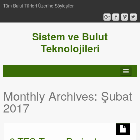
Tüm Bulut Türleri Üzerine Söyleşiler
Sistem ve Bulut
Teknolojileri
SCCM
Monthly Archives:
Şubat
Genel
2017
Video-Webcast-Seminer
Windows Server Family
SCOM