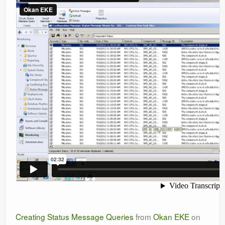
Orchestrator
Watchguard
PHP & MySQL
Exchange
Creating Status Message Queries
from
Okan EKE
on