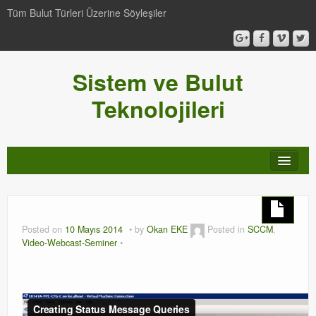
Tüm Bulut Türleri Üzerine Söyleşiler
Sistem ve Bulut
Teknolojileri
SCCM
Genel
Posted on
10 Mayıs 2014
by
Okan EKE
Posted in
SCCM
,
Video-Webcast-Seminer
Video-Webcast-Seminer
Windows Server Family
SCOM