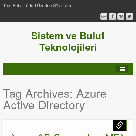
Tüm Bulut Türleri Üzerine Söyleşiler
Sistem ve Bulut
Teknolojileri
SCCM
Tag Archives:
Azure
Genel
Active Directory
Video-Webcast-Seminer
Windows Server Family
SCOM