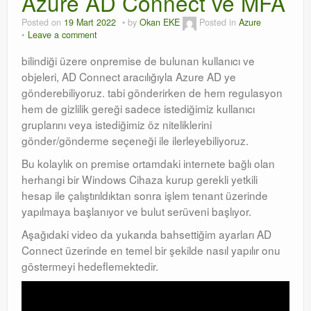
Azure AD Connect ve MFA
Orchestrator
Posted on
19 Mart 2022
by
Okan EKE
Posted in
Azure
Leave a comment
Watchguard
bilindiği üzere onpremise de bulunan kullanıcı ve
objeleri, AD Connect aracılığıyla Azure AD ye
PHP & MySQL
gönderebiliyoruz. tabi gönderirken de hem regulasyon
hem de gizlilik gereği sadece istediğimiz kullanıcı
Exchange
gruplarını veya istediğimiz öz niteliklerini
gönder/gönderme seçeneği ile ilerleyebiliyoruz.
Bu kolaylık on premise ortamdaki internete bağlı olan
herhangi bir Windows Cihaza kurup gerekli yetkili
hesap ile çalıştırıldıktan sonra işlem tenant üzerinde
yapılmaya başlanıyor ve bulut serüveni başlıyor.
Aşağıdaki video da yukarıda bahsettiğim ayarları AD
Connect üzerinde en temel bir şekilde nasıl yapılır onu
göstermeyi hedeflemektedir.