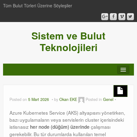
Tüm Bulut Türleri Üzerine Söyleşiler
Sistem ve Bulut
Teknolojileri
SCCM
Genel
Posted on
5 Mart 2026
by
Okan EKE
Posted in
Genel
Video-Webcast-Seminer
Azure Kubernetes Service (AKS) altyapısını yönetirken,
bazı uygulamaların veya servislerin cluster içerisindeki
Windows Server Family
istisnasız
çalışması
her node (düğüm) üzerinde
gerekebilir
. Bu tür durumlarda kullanılan temel
SCOM