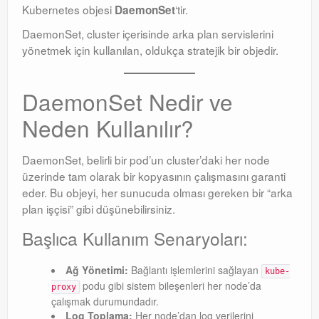
Kubernetes objesi
‘tir
.
DaemonSet
Orchestrator
DaemonSet, cluster içerisinde arka plan servislerini
yönetmek için kullanılan, oldukça stratejik bir objedir
.
Watchguard
PHP & MySQL
DaemonSet Nedir ve
Exchange
Neden Kullanılır?
DaemonSet, belirli bir pod’un cluster’daki her node
üzerinde tam olarak bir kopyasının çalışmasını garanti
eder
. Bu objeyi, her sunucuda olması gereken bir “arka
plan işçisi” gibi düşünebilirsiniz
.
Başlıca Kullanım Senaryoları:
Ağ Yönetimi:
Bağlantı işlemlerini sağlayan
kube-
podu gibi sistem bileşenleri her node’da
proxy
çalışmak durumundadır.
Log Toplama:
Her node’dan log verilerini