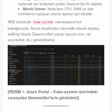
toplamak için kullanılan podlar DaemonSet ile dağıtılır.
Metrik İzleme:
Node’ların CPU, RAM ve disk
metriklerini toplayan izleme ajanları için idealdir.
AKS üzerinde
namespace’ine
kube-system
baktığınızda, Azure tarafından otomatik olarak deploy
edilmiş birçok DaemonSet yapısı (azure-cns, csi-
azuredisk vb.) görebilirsiniz
.
[RESİM 1: Azure Portal – Kube-system üzerindeki
varsayılan DaemonSet’lerin görünümü]