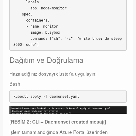
      labels:

        app: node-monitor

    spec:

      containers:

      - name: monitor

        image: busybox

        command: ["sh", "-c", "while true; do sleep 
Dağıtım ve Doğrulama
Hazırladığınız dosyayı cluster’a uygulayın:
Bash
[RESİM 2: CLI – Daemonset created mesajı]
İşlem tamamlandığında Azure Portal üzerinden