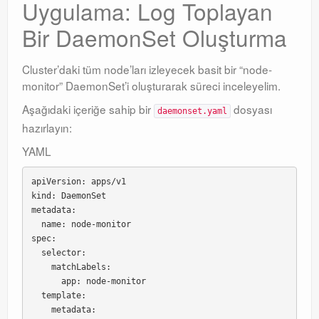
Uygulama: Log Toplayan
Bir DaemonSet Oluşturma
Cluster’daki tüm node’ları izleyecek basit bir “node-
monitor” DaemonSet’i oluşturarak süreci inceleyelim.
Aşağıdaki içeriğe sahip bir
dosyası
daemonset.yaml
hazırlayın:
YAML
apiVersion: apps/v1

kind: DaemonSet

metadata:

  name: node-monitor

spec:

  selector:

    matchLabels:

      app: node-monitor

  template:

    metadata:
