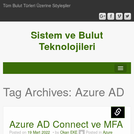
Tüm Bulut Türleri Üzerine Söyleşiler
Sistem ve Bulut
Teknolojileri
SCCM
Tag Archives:
Azure AD
Genel
Video-Webcast-Seminer
Windows Server Family
Azure AD Connect ve MFA
SCOM
Posted on
19 Mart 2022
by
Okan EKE
Posted in
Azure