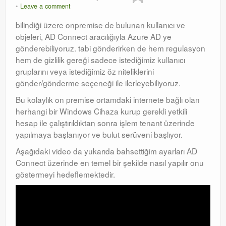
Leave a comment
Orchestrator
bilindiği üzere onpremise de bulunan kullanıcı ve
objeleri, AD Connect aracılığıyla Azure AD ye
Watchguard
gönderebiliyoruz. tabi gönderirken de hem regulasyon
PHP & MySQL
hem de gizlilik gereği sadece istediğimiz kullanıcı
gruplarını veya istediğimiz öz niteliklerini
Exchange
gönder/gönderme seçeneği ile ilerleyebiliyoruz.
Bu kolaylık on premise ortamdaki internete bağlı olan
herhangi bir Windows Cihaza kurup gerekli yetkili
hesap ile çalıştırıldıktan sonra işlem tenant üzerinde
yapılmaya başlanıyor ve bulut serüveni başlıyor.
Aşağıdaki video da yukarıda bahsettiğim ayarları AD
Connect üzerinde en temel bir şekilde nasıl yapılır onu
göstermeyi hedeflemektedir.