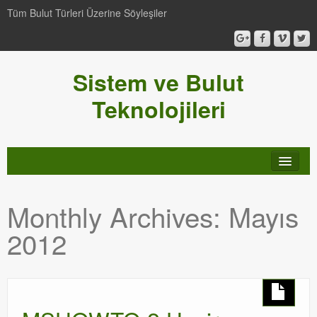
Tüm Bulut Türleri Üzerine Söyleşiler
Sistem ve Bulut
Teknolojileri
SCCM
Monthly Archives:
Mayıs
Genel
2012
Video-Webcast-Seminer
Windows Server Family
SCOM