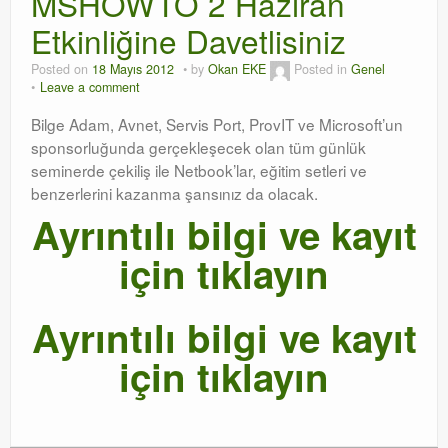
MSHOWTO 2 Haziran
Etkinliğine Davetlisiniz
Orchestrator
Posted on
18 Mayıs 2012
by
Okan EKE
Posted in
Genel
Watchguard
Leave a comment
PHP & MySQL
Bilge Adam, Avnet, Servis Port, ProvIT ve Microsoft’un
sponsorluğunda gerçekleşecek olan tüm günlük
Exchange
seminerde çekiliş ile Netbook’lar, eğitim setleri ve
benzerlerini kazanma şansınız da olacak.
Ayrıntılı bilgi ve kayıt
için tıklayın
Ayrıntılı bilgi ve kayıt
için tıklayın