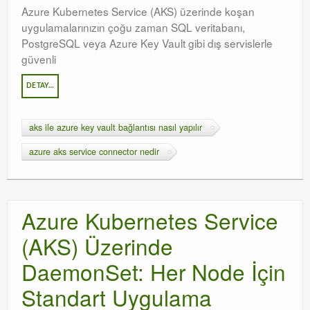
Azure Kubernetes Service (AKS) üzerinde koşan
Orchestrator
uygulamalarınızın çoğu zaman SQL veritabanı,
PostgreSQL veya Azure Key Vault gibi dış servislerle
Watchguard
güvenli
PHP & MySQL
DETAY…
Exchange
aks ile azure key vault bağlantısı nasıl yapılır
azure aks service connector nedir
Azure Kubernetes Service
(AKS) Üzerinde
DaemonSet: Her Node İçin
Standart Uygulama