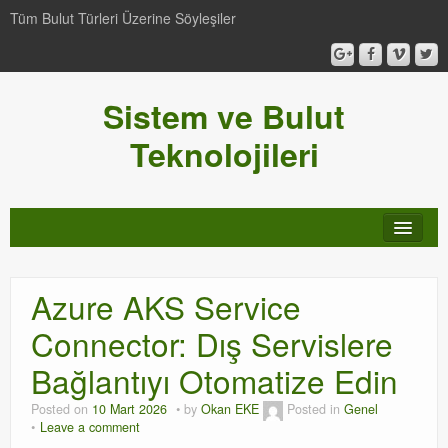
Tüm Bulut Türleri Üzerine Söyleşiler
Sistem ve Bulut
Teknolojileri
SCCM
Azure AKS Service
Genel
Connector: Dış Servislere
Video-Webcast-Seminer
Bağlantıyı Otomatize Edin
Windows Server Family
Posted on
10 Mart 2026
by
Okan EKE
Posted in
Genel
Leave a comment
SCOM